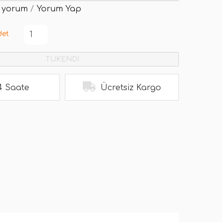
 yorum
/
Yorum Yap
det
TÜKENDİ
4 Saate
Ücretsiz Kargo