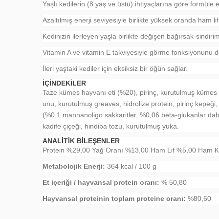
Yaşlı kedilerin (8 yaş ve üstü) ihtiyaçlarına göre formüle e
Azaltılmış enerji seviyesiyle birlikte yüksek oranda ham lif,
Kedinizin ilerleyen yaşla birlikte değişen bağırsak-sindirim
Vitamin A ve vitamin E takviyesiyle görme fonksiyonunu d
İleri yaştaki kediler için eksiksiz bir öğün sağlar.
İÇINDEKILER
Taze kümes hayvanı eti (%20), pirinç, kurutulmuş kümes ha
unu, kurutulmuş greaves, hidrolize protein, pirinç kepe
(%0,1 mannanoligo sakkaritler, %0,06 beta-glukanlar dahi
kadife çiçeği, hindiba tozu, kurutulmuş yuka.
ANALITIK BILEŞENLER
Protein %29,00 Yağ Oranı %13,00 Ham Lif %5,00 Ham 
Metabolojik Enerji:
364 kcal / 100 g
Et içeriği / hayvansal protein oranı:
% 50,80
Hayvansal proteinin toplam proteine oranı:
%80,60