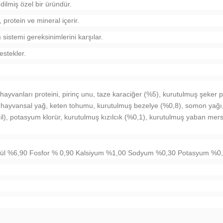
dilmiş özel bir üründür.
 protein ve mineral içerir.
 sistemi gereksinimlerini karşılar.
estekler.
yvanları proteini, pirinç unu, taze karaciğer (%5), kurutulmuş şeker pan
ği, hayvansal yağ, keten tohumu, kurutulmuş bezelye (%0,8), somon yağı
l), potasyum klorür, kurutulmuş kızılcık (%0,1), kurutulmuş yaban mers
Kül %6,90 Fosfor % 0,90 Kalsiyum %1,00 Sodyum %0,30 Potasyum %