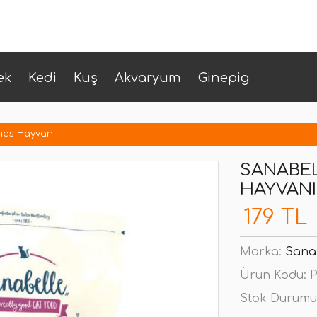
ek
Kedi
Kuş
Akvaryum
Ginepig
mes Hayvanı
SANABEL
HAYVANI
179 TL
Marka:
Sana
Ürün Kodu:
P
Stok Durumu