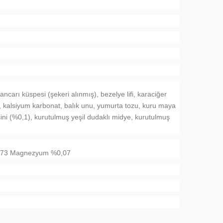
carı küspesi (şekeri alınmış), bezelye lifi, karaciğer
, kalsiyum karbonat, balık unu, yumurta tozu, kuru maya
ini (%0,1), kurutulmuş yeşil dudaklı midye, kurutulmuş
0,73 Magnezyum %0,07