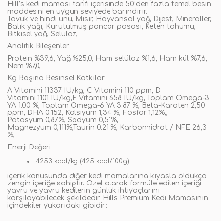
Hill’s kedi maması tarifi içerisinde 50’den fazla temel besin
maddesini en uygun seviyede barındırır.
Tavuk ve hindi unu, Mısır, Hayvansal yağ, Dijest, Mineraller,
Balık yağı, Kurutulmuş pancar posası, Keten tohumu,
Bitkisel yağ, Selüloz,
Analitik Bileşenler
Protein %39,6, Yağ %25,0, Ham selüloz %1,6, Ham kül %7,6,
Nem %7,0,
Kg Başına Besinsel Katkılar
A Vitamini 11337 IU/kg, C Vitamini 110 ppm, D
Vitamini 1101 IU/kg,E Vitamini 658 IU/kg, Toplam Omega-3
YA 1.00 %, Toplam Omega-6 YA 3.87 %, Beta-Karoten 2,50
ppm, DHA 0.152, Kalsiyum 1,34 %, Fosfor 1,12%,,
Potasyum 0,87%, Sodyum 0,51%,
Magnezyum 0,111%,Taurin 0.21 %, Karbonhidrat / NFE 26,3
%,
Enerji Değeri
4253 kcal/kg (425 kcal/100g)
içerik konusunda diğer kedi mamalarına kıyasla oldukça
zengin içeriğe sahiptir. Özel olarak formüle edilen içeriği
yavru ve yavru kedilerin günlük ihtiyaçlarını
karşılayabilecek şekildedir. Hills Premium Kedi Mamasının
içindekiler yukarıdaki gibidir: