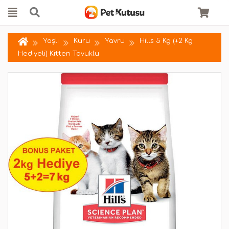
Yaşlı
Kuru
Yavru
Hills 5 Kg (+2 Kg
Hediyeli) Kitten Tavuklu