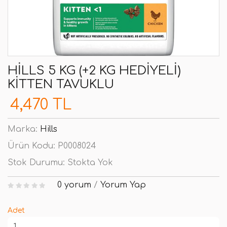
HILLS 5 KG (+2 KG HEDIYELI)
KITTEN TAVUKLU
4,470 TL
Marka:
Hills
Ürün Kodu:
P0008024
Stok Durumu:
Stokta Yok
0 yorum
/
Yorum Yap
Adet