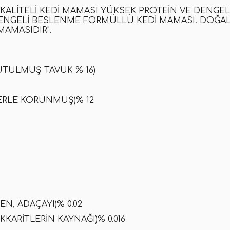
 KALITELI KEDI MAMASI YÜKSEK PROTEIN VE DENGELI
DENGELI BESLENME FORMÜLLÜ
KEDI MAMASI
.
DOĞAL
 MAMASIDIR
".
UTULMUŞ TAVUK % 16)
LERLE KORUNMUŞ)% 12
EN, ADAÇAYI)% 0.02
ARITLERIN KAYNAĞI)% 0.016