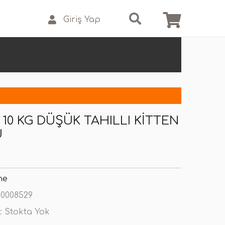
Giriş Yap
 10 KG DÜŞÜK TAHILLI KITTEN
U
ne
0008529
:
Stokta Yok