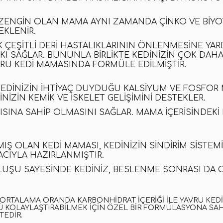
ENGIN OLAN MAMA AYNI ZAMANDA ÇINKO VE BIYOTI
EKLENIR.
 ÇEŞITLI DERI HASTALIKLARININ ÖNLENMESINE YAR
KI SAĞLAR. BUNUNLA BIRLIKTE KEDINIZIN ÇOK DAHA
VRU KEDI MAMASINDA
FORMÜLE EDILMIŞTIR.
INIZIN IHTIYAÇ DUYDUĞU KALSIYUM VE FOSFOR M
NIZIN KEMIK VE ISKELET GELIŞIMINI DESTEKLER.
ISINA SAHIP OLMASINI SAĞLAR
.
MAMA IÇERISINDEKI 
MIŞ OLAN
KEDI MAMASI
, KEDINIZIN SINDIRIM SISTE
ACIYLA HAZIRLANMIŞTIR.
LUŞU SAYESINDE KEDINIZ
,
BESLENME SONRASI DA 
ORTALAMA ORANDA KARBONHIDRAT IÇERIĞI ILE YAVRU KEDIN
 KOLAYLAŞTIRABILMEK IÇIN ÖZEL BIR FORMÜLASYONA SA
EDIR.