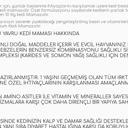
ar için, günlük beslenme ihtiyaçlarını karşılamak üzere kedi be
kedi mamasıdır
. Özel formülasyonu sayesinde kedilerin parlak tü
yen
10 Kg kedi Mamasıdır
.
arınızın severek yiyebileceği zenginleştirilmiş besin ve vitaminle
ium Kedi Mamasıdır
.
U YAVRU KEDI MAMASI HAKKINDA
LI DOĞAL MADDELER IÇERIR VE EVCIL HAYVANINIZ
SEBZELERIN BENZERSIZ KOMBINASYONU SAĞLIKLI SI
EKSI (KARIDES VE SOMON YAĞI) SAĞLIKLI IÇIN DE
AZIRLANMIŞTIR. 1 YAŞINI GEÇMEMIŞ OLAN TÜM IRKT
E ÖZEL IHTIYAÇLARININ KARŞILANMASI AMAÇLANMI
AMINO ASITLER ILE VITAMIN VE MINERALLER SAYESI
ZMALARA KARŞI ÇOK DAHA DIRENÇLI BIR YAPIYA SA
ESINDE KEDINIZIN KALP VE DAMAR SAĞLIĞI DESTEKL
YANI SIRA DIYABET HASTALIĞINA KARŞI DA KORUYU