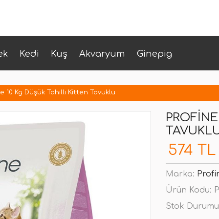
ek
Kedi
Kuş
Akvaryum
Ginepig
ne 10 Kg Düşük Tahıllı Kitten Tavuklu
PROFINE
TAVUKL
574 TL
Marka:
Profi
Ürün Kodu:
P
Stok Durumu