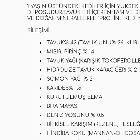
1 YAŞIN ÜSTÜNDEKI KEDILER IÇIN YÜKSEK
DEPOSUDUR.
TAVUK ETI
IÇEREN TAM VE 
VE DOĞAL MINERALLERLE "
PROFINE KEDI
BILEŞIMI:
TAVUK% 42 (TAVUK UNU% 26, KUR
MISIR, PIRINÇ % 14
TAVUK YAĞI (KARIŞIK TOKOFEROL
HIDROLIZE TAVUK KARACIĞERI % 2
SOMON YAĞI % 2
KARIDES% 1.5
KURUTULMUŞ ELMA
BIRA MAYASI
DENIZ YOSUNU % 0.5
BITKISEL KARIŞIM (REZENE, FESLEĞ
HINDIBA KÖKÜ (MANNAN-OLIGOSAKK