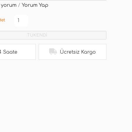
 yorum
/
Yorum Yap
det
TÜKENDİ
4 Saate
Ücretsiz Kargo