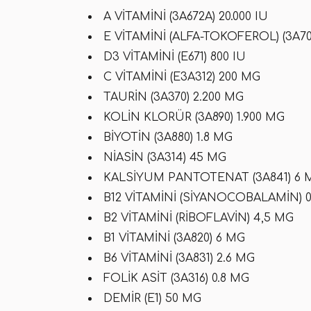
A VITAMINI (3A672A) 20.000 IU
E VITAMINI (ALFA-TOKOFEROL) (3A70
D3 VITAMINI (E671) 800 IU
C VITAMINI (E3A312) 200 MG
TAURIN (3A370) 2.200 MG
KOLIN KLORÜR (3A890) 1.900 MG
BIYOTIN (3A880) 1.8 MG
NIASIN (3A314) 45 MG
KALSIYUM PANTOTENAT (3A841) 6 
B12 VITAMINI (SIYANOCOBALAMIN) 0
B2 VITAMINI (RIBOFLAVIN) 4,5 MG
B1 VITAMINI (3A820) 6 MG
B6 VITAMINI (3A831) 2.6 MG
FOLIK ASIT (3A316) 0.8 MG
DEMIR (E1) 50 MG