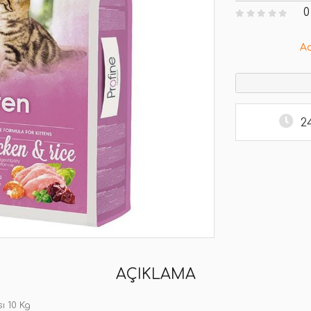
0
A
2
AÇIKLAMA
ı 10 Kg