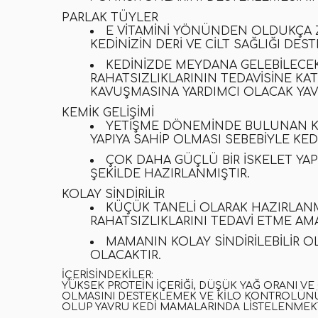
PARLAK TÜYLER
E VITAMINI YÖNÜNDEN OLDUKÇA Z
KEDINIZIN DERI VE CILT SAĞLIĞI DEST
KEDINIZDE MEYDANA GELEBILECEK
RAHATSIZLIKLARININ TEDAVISINE KAT
KAVUŞMASINA YARDIMCI OLACAK
YA
KEMIK GELIŞIMI
YETIŞME DÖNEMINDE BULUNAN KED
YAPIYA SAHIP OLMASI SEBEBIYLE KEDI
ÇOK DAHA GÜÇLÜ BIR ISKELET YAP
ŞEKILDE HAZIRLANMIŞTIR.
KOLAY SINDIRILIR
KÜÇÜK TANELI OLARAK HAZIRLAN
RAHATSIZLIKLARINI TEDAVI ETME AM
MAMANIN KOLAY SINDIRILEBILIR O
OLACAKTIR.
İÇERISINDEKILER:
YÜKSEK PROTEIN IÇERIĞI
,
DÜŞÜK YAĞ ORANI VE 
OLMASINI DESTEKLEMEK VE KILO KONTROLÜNÜ
OLUP
YAVRU KEDI MAMALARINDA
LISTELENMEKT