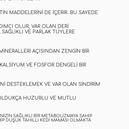
N MADDELERINI DE IÇERIR. BU SAYEDE
DIMCI OLUR
,
VAR OLAN DERI
 SAĞLIKLI VE PARLAK TÜYLERE
INERALLERI AÇISINDAN ZENGIN BIR
KALSIYUM VE FOSFOR DENGELI BIR
MINI DESTEKLEMEK VE VAR OLAN SINDIRIM
OLDUKÇA HUZURLU VE MUTLU
IZIN SAĞLIKLI BIR METABOLIZMAYA SAHIP
HIP
DÜŞÜK TAHILLI KEDI MAMASI
OLMAKTA