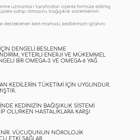
slenme uzmanları tarafından özenle formüle edilmiş
ylere sahip olmasını, bağışıklık sistemlerinin
rle desteklenen
kedi maması
, kedilerinizin iştahını
 IÇIN DENGELI BESLENME
NDIRIM, YETERLI ENERJI VE MÜKEMMEL
NGELI BIR OMEGA-3 VE OMEGA-6 YAĞ
AN KEDILERIN TÜKETIMI IÇIN UYGUNDUR.
ŞTIR.
NDE KEDINIZIN BAĞIŞIKLIK SISTEMI
HIP OLURKEN HASTALIKLARA KARŞI
ENIR
.
VÜCUDUNUN NÖROLOJIK
CU ETKI SAĞLAR.