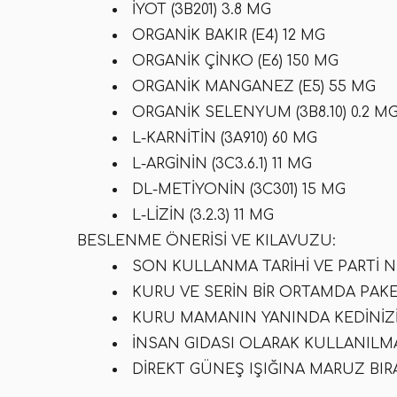
İYOT (3B201) 3.8 MG
ORGANIK BAKIR (E4) 12 MG
ORGANIK ÇINKO (E6) 150 MG
ORGANIK MANGANEZ (E5) 55 MG
ORGANIK SELENYUM (3B8.10) 0.2 M
L-KARNITIN (3A910) 60 MG
L-ARGININ (3C3.6.1) 11 MG
DL-METIYONIN (3C301) 15 MG
L-LIZIN (3.2.3) 11 MG
BESLENME ÖNERISI VE KILAVUZU:
SON KULLANMA TARIHI VE PARTI N
KURU VE SERIN BIR ORTAMDA PAKE
KURU MAMANIN YANINDA KEDINIZ
İNSAN GIDASI OLARAK KULLANILM
DIREKT GÜNEŞ IŞIĞINA MARUZ BIR