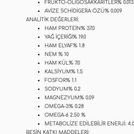
FRUKTO-OLIGOSAKKARITLER% 0.013
AVIZE SCHIDIGERA ÖZÜ% 0.009
ANALITIK DEĞERLERI:
HAM PROTEIN% 37.0
YAĞ IÇERIĞI% 19.0
HAM ELYAF% 1.8
NEM % 10
HAM KÜL% 7.0
KALSIYUM% 1.5
FOSFOR% 1.1
SODYUM% 0.2
MAGNEZYUM% 0.09
OMEGA-3% 0.28
OMEGA-6 2.50 %
METABOLIZE EDILEBILIR ENERJI: 4.
BESIN KATKI MADDELERI: