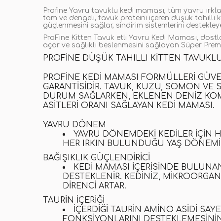
Profine
Yavru
tavuklu kedi maması
, tüm yavru ırkl
tam ve dengeli, tavuk proteini içeren
düşük tahıllı 
güçlenmesini sağlar, sindirim sistemlerini destekle
ProFine
Kitten Tavuk etli
Yavru Kedi Maması
, dostl
açar ve sağlıklı beslenmesini sağlayan
Süper Prem
PROFINE DÜŞÜK TAHILLI KITTEN TAVUKL
PROFINE KEDI MAMASI
FORMÜLLERI GÜVEN
GARANTISIDIR.
TAVUK
,
KUZU
,
SOMON
VE 
DURUM SAĞLARKEN, EKLENEN DENIZ KOMPL
ASITLERI ORANI SAĞLAYAN
KEDI MAMASI
.
YAVRU DÖNEM
YAVRU DÖNEMDEKI KEDILER IÇIN H
HER IRKIN BULUNDUĞU YAŞ DÖNEMIN
BAĞIŞIKLIK GÜÇLENDIRICI
KEDI MAMASI
IÇERISINDE BULUNAN 
DESTEKLENIR
.
KEDINIZ, MIKROORGANI
DIRENCI ARTAR.
TAURIN İÇERIĞI
İÇERDIĞI TAURIN AMINO ASIDI SAY
FONKSIYONLARINI DESTEKLEMESININ 