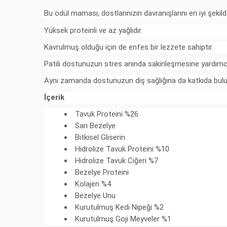
Bu ödül maması, dostlarınızın davranışlarını en iyi şekil
Yüksek proteinli ve az yağlıdır.
Kavrulmuş olduğu için de enfes bir lezzete sahiptir.
Patili dostunuzun stres anında sakinleşmesine yardımcı
Aynı zamanda dostunuzun diş sağlığına da katkıda bulu
İçerik
Tavuk Proteini %26
Sarı Bezelye
Bitkisel Gliserin
Hidrolize Tavuk Proteini %10
Hidrolize Tavuk Ciğeri %7
Bezelye Proteini
Kolajen %4
Bezelye Unu
Kurutulmuş Kedi Nipeği %2
Kurutulmuş Goji Meyveler %1