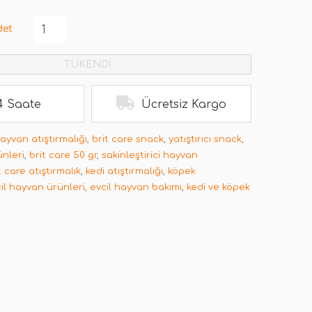
det
TÜKENDİ
4 Saate
Ücretsiz Kargo
hayvan atıştırmalığı
,
brit care snack
,
yatıştırıcı snack
,
ünleri
,
brit care 50 gr
,
sakinleştirici hayvan
t care atıştırmalık
,
kedi atıştırmalığı
,
köpek
il hayvan ürünleri
,
evcil hayvan bakımı
,
kedi ve köpek