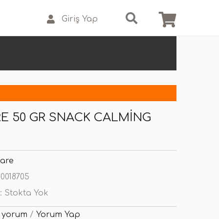
Giriş Yap
RE 50 GR SNACK CALMING
Care
0018705
:
Stokta Yok
 yorum
/
Yorum Yap