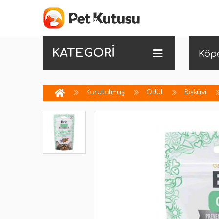
KATEGORİ
Köp
Kurutulmuş
Ödül
Bisküvi