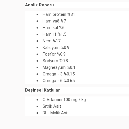
Analiz Raporu
Ham protein %31
Ham yağ %7
Ham kül %6
Ham lif %1.5
Nem %17
Kalsiyum %0.9
Fosfor %0.9
Sodyum %0.8
Magnezyum %0.1
Omega - 3 %0.15
Omega - 6 %0.65
Beşinsel Katkılar
C Vitamini 100 mg / kg
Sıtrik Asit
DL- Malik Asit