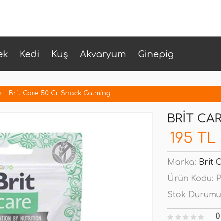
ek
Kedi
Kuş
Akvaryum
Ginepig
Brit Care 50 Gr Snack Calming
BRIT CA
195 TL
Marka:
Brit 
Ürün Kodu:
P
Stok Durumu
0