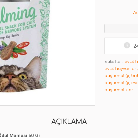
A
2
Etiketler:
evcil 
evcil hayvan ür
atıştırmalığı
,
bri
atıştırmalığı
,
evc
atıştırmalıkları
AÇIKLAMA
i Ödül Maması 50 Gr