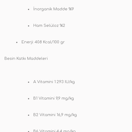
İnorganik Madde %9
Ham Selüloz %2
Enerji: 408 Kcal/100 gr
Besin Katkı Maddeleri
A Vitamini 1.293 IU/kg
B1 Vitamini 9,9 mg/kg
B2 Vitamini 16,9 mg/kg
B6 Vitamini 4,4 mg/kg