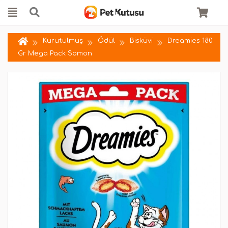
Kurutulmuş
Ödül
Bisküvi
Dreamies 180
Gr Mega Pack Somon