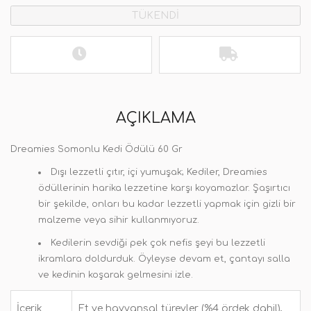
TÜKENDİ
AÇIKLAMA
Dreamies Somonlu Kedi Ödülü 60 Gr
Dışı lezzetli çıtır, içi yumuşak; Kediler, Dreamies
ödüllerinin harika lezzetine karşı koyamazlar. Şaşırtıcı
bir şekilde, onları bu kadar lezzetli yapmak için gizli bir
malzeme veya sihir kullanmıyoruz.
Kedilerin sevdiği pek çok nefis şeyi bu lezzetli
ikramlara doldurduk. Öyleyse devam et, çantayı salla
ve kedinin koşarak gelmesini izle.
İçerik
Et ve hayvansal türevler (%4 ördek dahil),