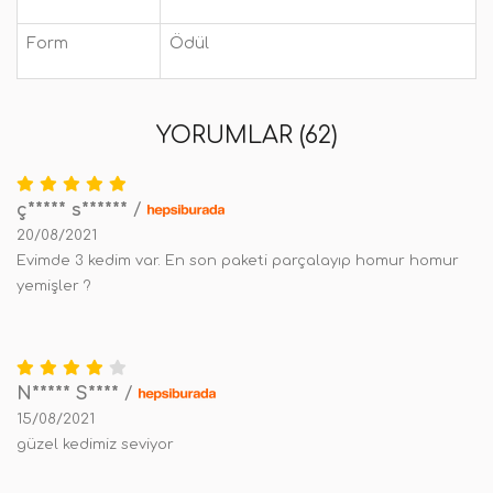
Form
Ödül
YORUMLAR (62)
ç***** s******
/
20/08/2021
Evimde 3 kedim var. En son paketi parçalayıp homur homur
yemişler ?
N***** S****
/
15/08/2021
güzel kedimiz seviyor