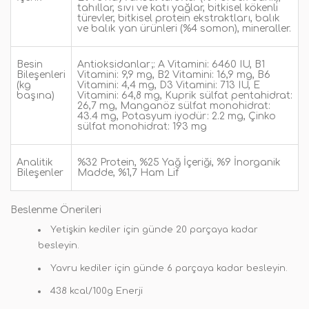
tahıllar, sıvı ve katı yağlar, bitkisel kökenli
türevler, bitkisel protein ekstraktları, balık
ve balık yan ürünleri (%4 somon), mineraller.
Besin
Antioksidanlar;: A Vitamini: 6460 IU, B1
Bileşenleri
Vitamini: 9,9 mg, B2 Vitamini: 16,9 mg, B6
(kg
Vitamini: 4,4 mg, D3 Vitamini: 713 IU, E
başına)
Vitamini: 64,8 mg, Kuprik sülfat pentahidrat:
26,7 mg, Manganöz sülfat monohidrat:
43.4 mg, Potasyum iyodür: 2.2 mg, Çinko
sülfat monohidrat: 193 mg
Analitik
%32 Protein, %25 Yağ İçeriği, %9 İnorganik
Bileşenler
Madde, %1,7 Ham Lif
Beslenme Önerileri
Yetişkin kediler için günde 20 parçaya kadar
besleyin.
Yavru kediler için günde 6 parçaya kadar besleyin.
438 kcal/100g Enerji