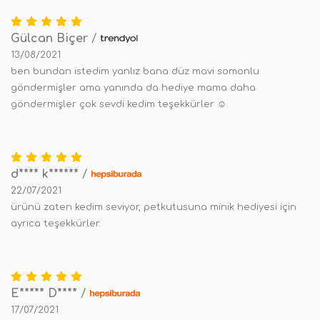
Gülcan Biçer
/
13/08/2021
ben bundan istedim yanlız bana düz mavi somonlu
göndermişler ama yanında da hediye mama daha
göndermişler çok sevdi kedim teşekkürler ☺️
d**** k******
/
22/07/2021
ürünü zaten kedim seviyor, petkutusuna minik hediyesi için
ayrıca teşekkürler.
E***** D****
/
17/07/2021