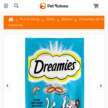
Kurutulmuş
Ödül
Bisküvi
Dreamies 60 Gr
Somonlu