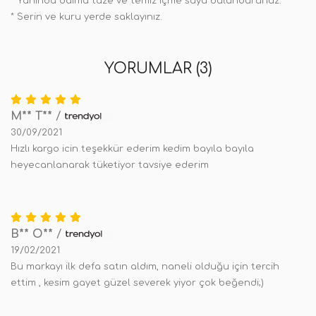
* Yanında daima taze ve temiz içme suyu bulundurunuz.
* Serin ve kuru yerde saklayınız.
YORUMLAR (3)
M** T**
/
30/09/2021
Hızlı kargo icin teşekkür ederim kedim bayıla bayıla
heyecanlanarak tüketiyor tavsiye ederim
B** O**
/
19/02/2021
Bu markayı ilk defa satın aldım, naneli olduğu için tercih
ettim , kesim gayet güzel severek yiyor çok beğendi;)