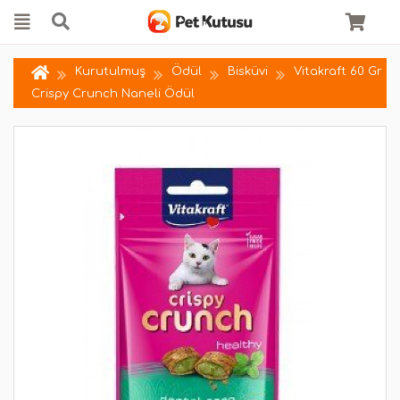
Kurutulmuş
Ödül
Bisküvi
Vitakraft 60 Gr
Crispy Crunch Naneli Ödül