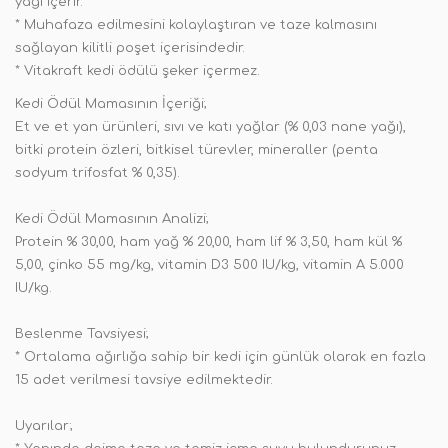
yağı içerir.
* Muhafaza edilmesini kolaylaştıran ve taze kalmasını
sağlayan kilitli poşet içerisindedir.
* Vitakraft kedi ödülü şeker içermez.
Kedi Ödül Mamasının İçeriği;
Et ve et yan ürünleri, sıvı ve katı yağlar (% 0,03 nane yağı),
bitki protein özleri, bitkisel türevler, mineraller (penta
sodyum trifosfat % 0,35).
Kedi Ödül Mamasının Analizi;
Protein % 30,00, ham yağ % 20,00, ham lif % 3,50, ham kül %
5,00, çinko 55 mg/kg, vitamin D3 500 IU/kg, vitamin A 5.000
IU/kg.
Beslenme Tavsiyesi;
* Ortalama ağırlığa sahip bir kedi için günlük olarak en fazla
15 adet verilmesi tavsiye edilmektedir.
Uyarılar;