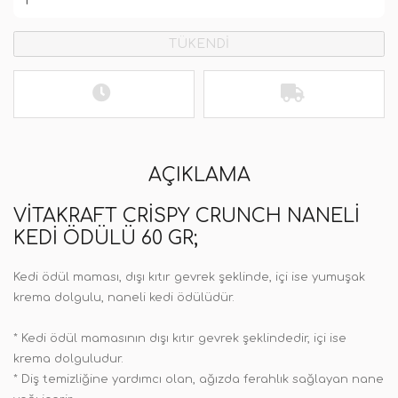
TÜKENDİ
AÇIKLAMA
VITAKRAFT CRISPY CRUNCH NANELI
KEDI ÖDÜLÜ 60 GR;
Kedi ödül maması, dışı kıtır gevrek şeklinde, içi ise yumuşak
krema dolgulu, naneli kedi ödülüdür.
* Kedi ödül mamasının dışı kıtır gevrek şeklindedir, içi ise
krema dolguludur.
* Diş temizliğine yardımcı olan, ağızda ferahlık sağlayan nane