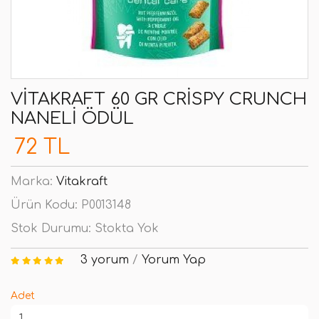
VITAKRAFT 60 GR CRISPY CRUNCH
NANELI ÖDÜL
72 TL
Marka:
Vitakraft
Ürün Kodu:
P0013148
Stok Durumu:
Stokta Yok
3 yorum
/
Yorum Yap
Adet