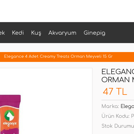
ek
Kedi
Kuş
Akvaryum
Ginepig
Elegance 4 Adet Creamy Treats Orman Meyveli 15 Gr
ELEGANC
ORMAN M
47 TL
Marka:
Eleg
Ürün Kodu:
P
Stok Durumu