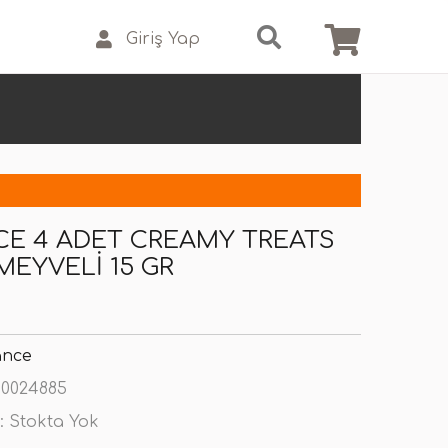
Giriş Yap
E 4 ADET CREAMY TREATS
EYVELI 15 GR
ance
0024885
:
Stokta Yok