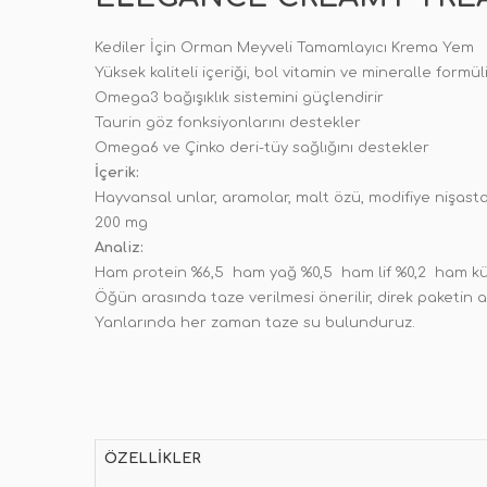
Kediler İçin Orman Meyveli Tamamlayıcı Krema Yem
Yüksek kaliteli içeriği, bol vitamin ve mineralle formüli
Omega3 bağışıklık sistemini güçlendirir
Taurin göz fonksiyonlarını destekler
Omega6 ve Çinko deri-tüy sağlığını destekler
İçerik:
Hayvansal unlar, aramolar, malt özü, modifiye nişasta,
200 mg
Analiz:
Ham protein %6,5 ham yağ %0,5 ham lif %0,2 ham k
Öğün arasında taze verilmesi önerilir, direk paketin
Yanlarında her zaman taze su bulunduruz.
ÖZELLIKLER