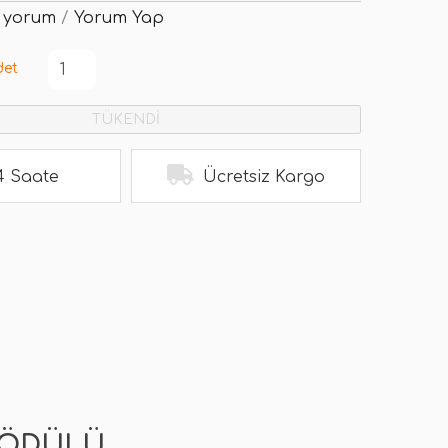
 yorum
/
Yorum Yap
det
TÜKENDİ
4 Saate
Ücretsiz Kargo
 ÖDÜLÜ