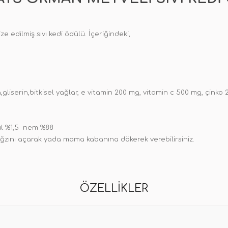
ze edilmiş sıvı kedi ödülü. İçeriğindeki,
gliserin,bitkisel yağlar, e vitamin 200 mg, vitamin c 500 mg, çinko
ül %1,5 nem %88
 ağzını açarak yada mama kabanına dökerek verebilirsiniz.
ÖZELLIKLER