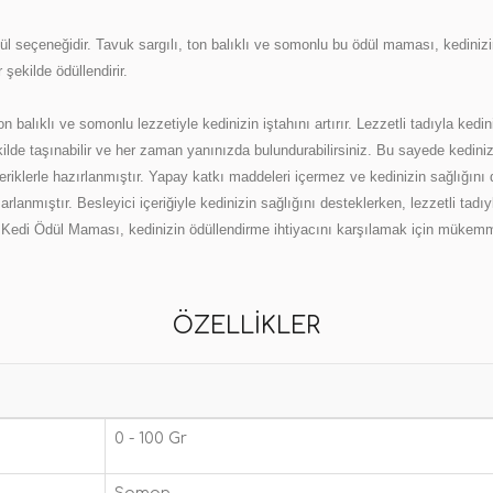
ödül seçeneğidir. Tavuk sargılı, ton balıklı ve somonlu bu ödül maması, kedini
 şekilde ödüllendirir.
balıklı ve somonlu lezzetiyle kedinizin iştahını artırır. Lezzetli tadıyla kedini
lde taşınabilir ve her zaman yanınızda bulundurabilirsiniz. Bu sayede kedinizi i
eriklerle hazırlanmıştır. Yapay katkı maddeleri içermez ve kedinizin sağlığını 
rlanmıştır. Besleyici içeriğiyle kedinizin sağlığını desteklerken, lezzetli tadı
edi Ödül Maması, kedinizin ödüllendirme ihtiyacını karşılamak için mükemmel b
ÖZELLIKLER
0 - 100 Gr