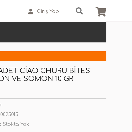
Giriş Yap
 ADET CIAO CHURU BITES
ON VE SOMON 10 GR
a
0025015
:
Stokta Yok