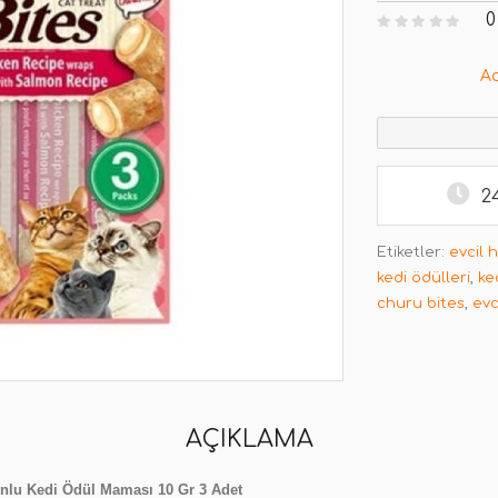
0
A
2
Etiketler:
evcil 
kedi ödülleri
,
ke
churu bites
,
ev
AÇIKLAMA
onlu Kedi Ödül Maması 10 Gr 3 Adet