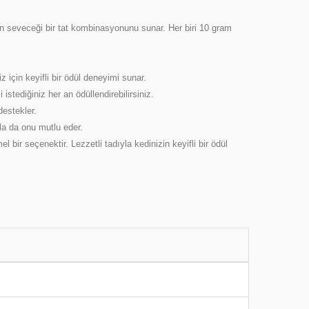
zin seveceği bir tat kombinasyonunu sunar. Her biri 10 gram
z için keyifli bir ödül deneyimi sunar.
stediğiniz her an ödüllendirebilirsiniz.
destekler.
yla da onu mutlu eder.
ir seçenektir. Lezzetli tadıyla kedinizin keyifli bir ödül