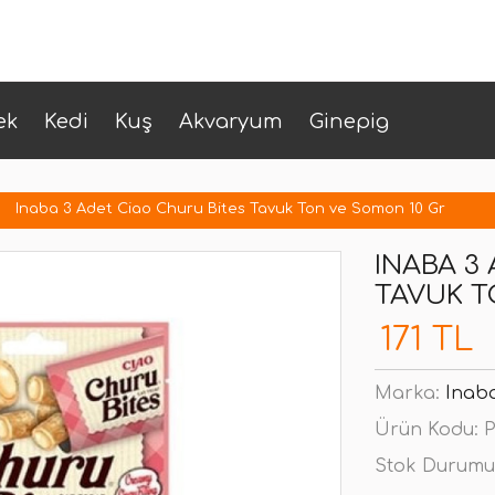
ek
Kedi
Kuş
Akvaryum
Ginepig
Inaba 3 Adet Ciao Churu Bites Tavuk Ton ve Somon 10 Gr
INABA 3
TAVUK T
171 TL
Marka:
Inab
Ürün Kodu:
P
Stok Durumu