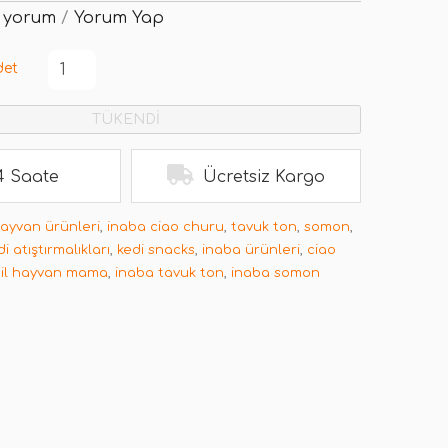
 yorum
/
Yorum Yap
det
TÜKENDİ
4 Saate
Ücretsiz Kargo
hayvan ürünleri
,
inaba ciao churu
,
tavuk ton
,
somon
,
di atıştırmalıkları
,
kedi snacks
,
inaba ürünleri
,
ciao
cil hayvan mama
,
inaba tavuk ton
,
inaba somon