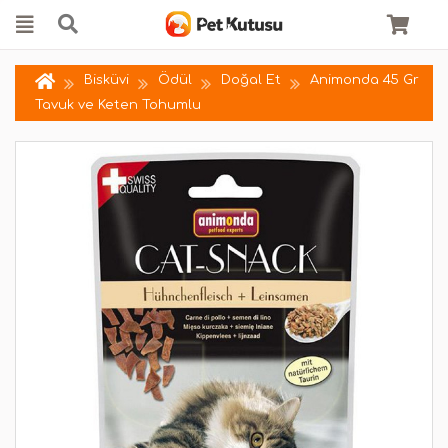
Bisküvi
Ödül
Doğal Et
Animonda 45 Gr
Tavuk ve Keten Tohumlu