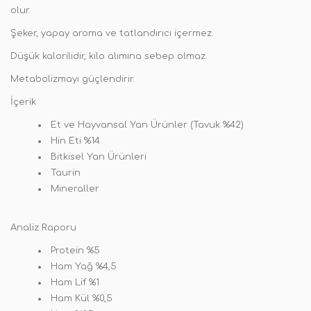
olur.
Şeker, yapay aroma ve tatlandırıcı içermez.
Düşük kalorilidir, kilo alımına sebep olmaz.
Metabolizmayı güçlendirir.
İçerik
Et ve Hayvansal Yan Ürünler (Tavuk %42)
Hin Eti %14
Bitkisel Yan Ürünleri
Taurin
Mineraller
Analiz Raporu
Protein %5
Ham Yağ %4,5
Ham Lif %1
Ham Kül %0,5