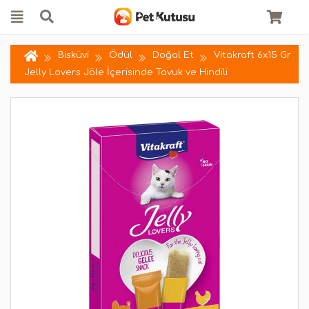
Bisküvi
Ödül
Doğal Et
Vitakraft 6x15 Gr
Jelly Lovers Jöle İçerisinde Tavuk ve Hindili