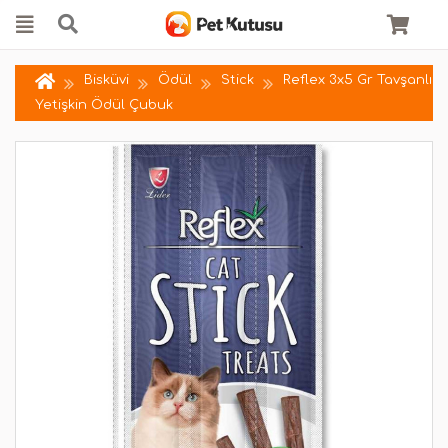
Bisküvi
Ödül
Stick
Reflex 3x5 Gr Tavşanlı
Yetişkin Ödül Çubuk