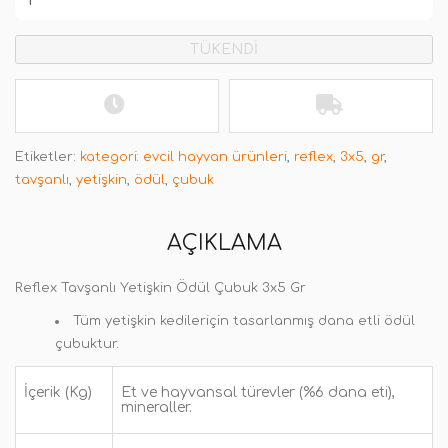
TÜKENDİ
Etiketler:
kategori: evcil hayvan ürünleri
,
reflex
,
3x5
,
gr
,
tavşanlı
,
yetişkin
,
ödül
,
çubuk
AÇIKLAMA
Reflex Tavşanlı Yetişkin Ödül Çubuk 3x5 Gr
Tüm yetişkin kedileriçin tasarlanmış dana etli ödül
çubuktur.
İçerik (Kg)
Et ve hayvansal türevler (%6 dana eti),
mineraller.