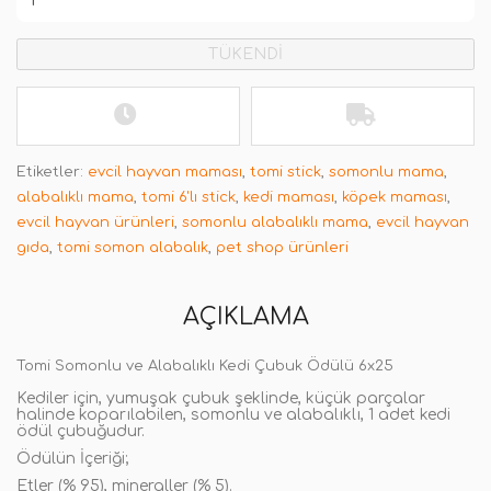
TÜKENDİ
Etiketler:
evcil hayvan maması
,
tomi stick
,
somonlu mama
,
alabalıklı mama
,
tomi 6'lı stick
,
kedi maması
,
köpek maması
,
evcil hayvan ürünleri
,
somonlu alabalıklı mama
,
evcil hayvan
gıda
,
tomi somon alabalık
,
pet shop ürünleri
AÇIKLAMA
Tomi Somonlu ve Alabalıklı Kedi Çubuk Ödülü 6x25
Kediler için, yumuşak çubuk şeklinde, küçük parçalar
halinde koparılabilen, somonlu ve alabalıklı, 1 adet kedi
ödül çubuğudur.
Ödülün İçeriği;
Etler (% 95), mineraller (% 5).