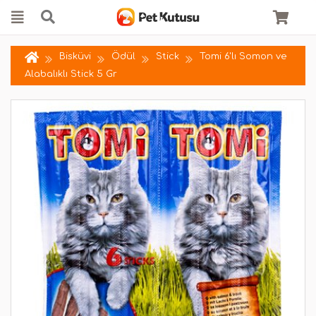
Bisküvi
Ödül
Stick
Tomi 6'lı Somon ve
Alabalıklı Stick 5 Gr