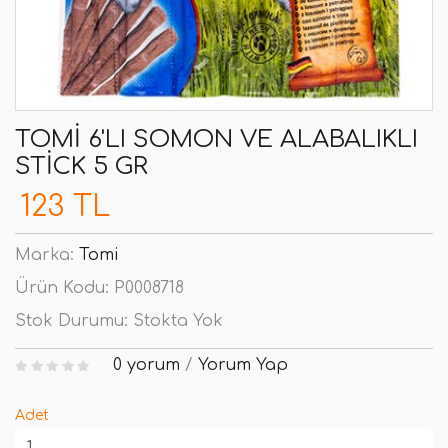
TOMI 6'LI SOMON VE ALABALIKLI
STICK 5 GR
123 TL
Marka:
Tomi
Ürün Kodu:
P0008718
Stok Durumu:
Stokta Yok
0 yorum
/
Yorum Yap
Adet