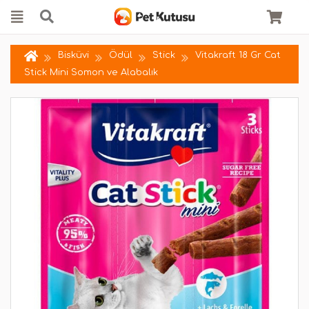
Bisküvi
Ödül
Stick
Vitakraft 18 Gr Cat
Stick Mini Somon ve Alabalık