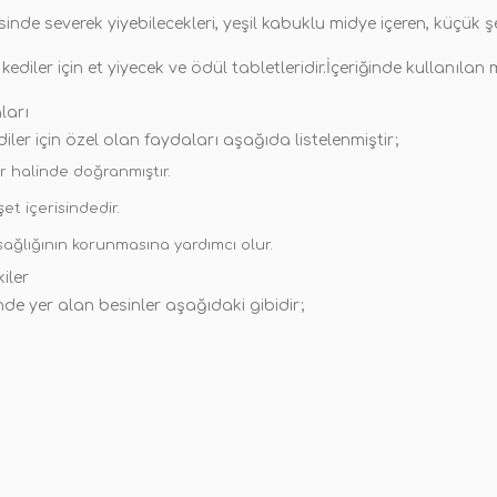
de severek yiyebilecekleri, yeşil kabuklu midye içeren, küçük şer
iler için et yiyecek ve ödül tabletleridir.İçeriğinde kullanılan
ları
er için özel olan faydaları aşağıda listelenmiştir;
ar halinde doğranmıştır.
et içerisindedir.
sağlığının korunmasına yardımcı olur.
iler
de yer alan besinler aşağıdaki gibidir;