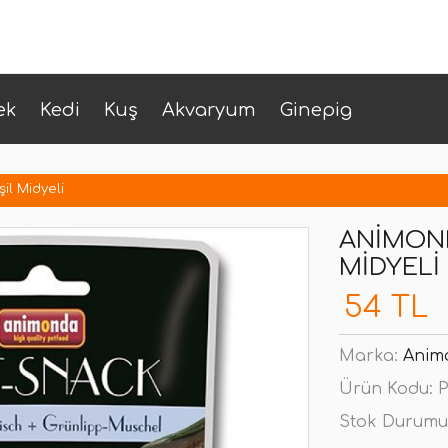
ek
Kedi
Kuş
Akvaryum
Ginepig
il Midyeli
ANIMOND
MIDYELI
54 TL
Marka:
Anim
Ürün Kodu:
P
Stok Durumu