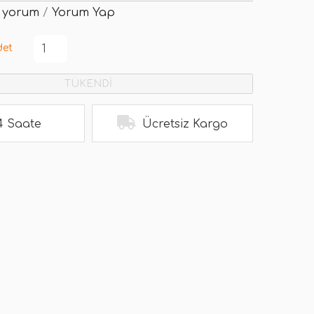
 yorum
/
Yorum Yap
det
TÜKENDİ
4 Saate
Ücretsiz Kargo