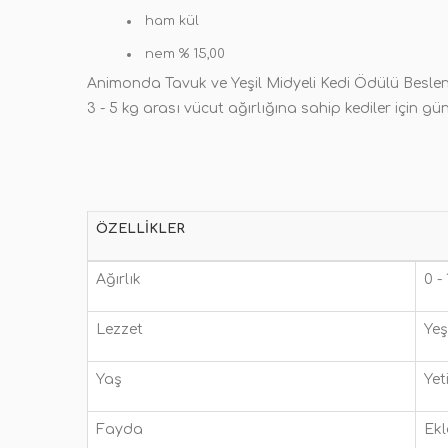
ham kül
nem % 15,00
Animonda Tavuk ve Yeşil Midyeli Kedi Ödülü Besle
3 - 5 kg arası vücut ağırlığına sahip kediler için gün
ÖZELLIKLER
Ağırlık
0 -
Lezzet
Yeş
Yaş
Yet
Fayda
Ekl