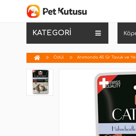
KATEGORİ
Köp
Ödül
Animonda 45 Gr Tavuk ve Yeş