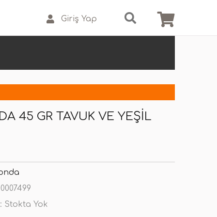
Giriş Yap
A 45 GR TAVUK VE YEŞIL
onda
0007499
:
Stokta Yok