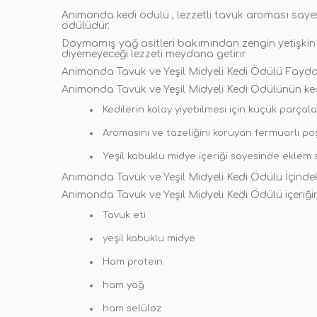
Animonda kedi ödülü , lezzetli tavuk aroması sayesin
ödülüdür.
Doymamış yağ asitleri bakımından zengin yetişkin ked
diyemeyeceği lezzeti meydana getirir
Animonda Tavuk ve Yeşil Midyeli Kedi Ödülü Fayda
Animonda Tavuk ve Yeşil Midyeli Kedi Ödülünün kedil
Kedilerin kolay yiyebilmesi için küçük parçal
Aromasını ve tazeliğini koruyan fermuarlı poş
Yeşil kabuklu midye içeriği sayesinde eklem 
Animonda Tavuk ve Yeşil Midyeli Kedi Ödülü İçindek
Animonda Tavuk ve Yeşil Midyeli Kedi Ödülü içeriğin
Tavuk eti
yeşil kabuklu midye
Ham protein
ham yağ
ham selüloz