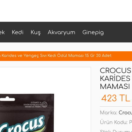
ek
Kedi
Kuş
Akvaryum
Ginepig
 Karides ve Yengeç Sıvı Kedi Ödül Maması 15 Gr 30 Adet
CROCUS 
KARIDES
MAMASI 
423 TL
Marka:
Croc
Ürün Kodu:
P