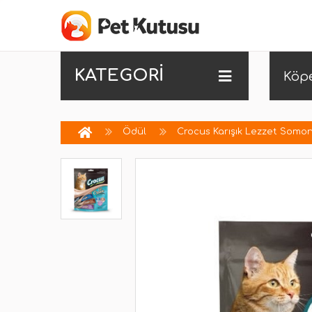
KATEGORİ
Köp
Ödül
Crocus Karışık Lezzet Somon