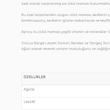
özel olarak tasarlanmış sıvı ödül maması bulunmakta
Bu özel lezzetlerden oluşan ödül maması, kedilerin s
kombinasyonu, kedilerin iştahını kabartacak ve keyifl
Ayrıca, bu ödül maması çeşitli vitamin ve mineraller il
Crocus Karışık Lezzet Somon, Karides ve Yengeç Sıvı K
öğün olarak vererek onların mutluluğunu ve sağlığını
ÖZELLIKLER
Ağırlık
Lezzet