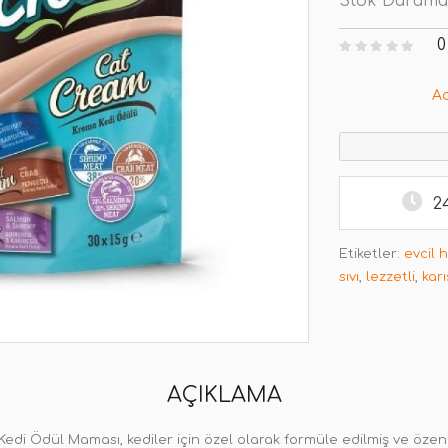
Stok Durumu
0
A
2
Etiketler:
evcil 
sıvı
,
lezzetli
,
karı
AÇIKLAMA
Kedi Ödül Maması, kediler için özel olarak formüle edilmiş ve özen