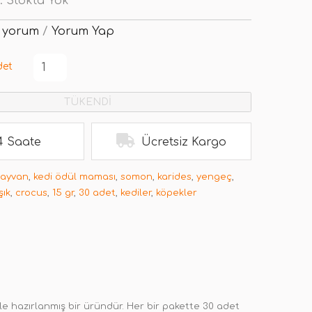
:
Stokta Yok
 yorum
/
Yorum Yap
det
TÜKENDİ
4 Saate
Ücretsiz Kargo
hayvan
,
kedi ödül maması
,
somon
,
karides
,
yengeç
,
şık
,
crocus
,
15 gr
,
30 adet
,
kediler
,
köpekler
le hazırlanmış bir üründür. Her bir pakette 30 adet