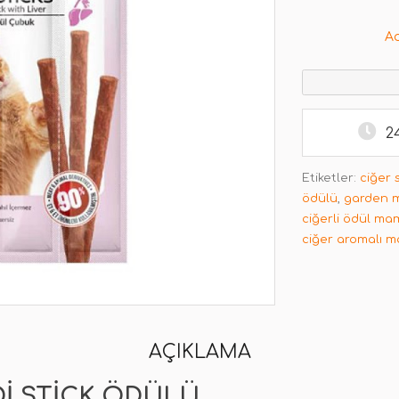
A
2
Etiketler:
ciğer 
ödülü
,
garden mi
ciğerli ödül ma
ciğer aromalı 
AÇIKLAMA
DI STICK ÖDÜLÜ