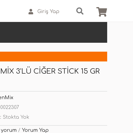
Giriş Yap
IX 3'LÜ CIĞER STICK 15 GR
enMix
0022307
:
Stokta Yok
 yorum
/
Yorum Yap