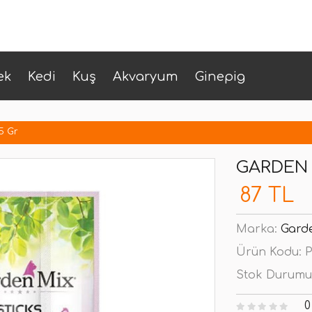
ek
Kedi
Kuş
Akvaryum
Ginepig
5 Gr
GARDEN M
87 TL
Marka:
Gard
Ürün Kodu:
P
Stok Durumu
0