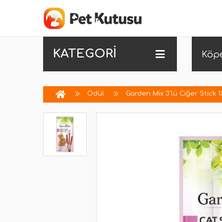
KATEGORİ
Köp
Ödül
Garden Mix 3'lü Ciğer Stick 1