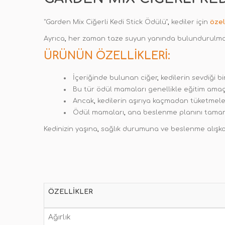
"Garden Mix Ciğerli Kedi Stick Ödülü"
,
kediler için
özel
Ayrıca
,
her zaman taze suyun yanında bulundurulmas
ÜRÜNÜN ÖZELLIKLERI:
İçeriğinde bulunan ciğer
,
kedilerin sevdiği b
Bu tür ödül mamaları genellikle eğitim amaç
Ancak
,
kedilerin aşırıya kaçmadan tüketmeler
Ödül mamaları
,
ana beslenme planını tama
Kedinizin yaşına
,
sağlık durumuna ve beslenme alışkan
ÖZELLIKLER
Ağırlık