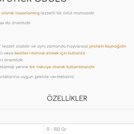
 olarak tasarlanmış
lezzetli bir ödül mamasıdır.
ı da önemlidir.
ir lezzet olabilir ve aynı zamanda hayvansal
protein kaynağıdır
.
lı veya
kedileri motive etmek için kullanılır
.
i önemlidir.
mlamak yerine
bir takviye olarak kullanılmalıdır
.
lıklarına uygun şekilde vermelisiniz.
ÖZELLIKLER
0 - 100 Gr