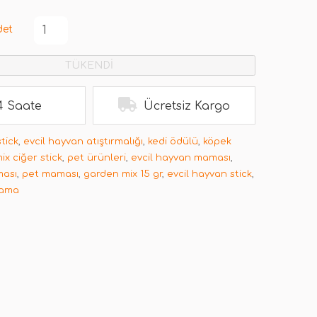
det
TÜKENDİ
4 Saate
Ücretsiz Kargo
stick
,
evcil hayvan atıştırmalığı
,
kedi ödülü
,
köpek
x ciğer stick
,
pet ürünleri
,
evcil hayvan maması
,
ması
,
pet maması
,
garden mix 15 gr
,
evcil hayvan stick
,
mama