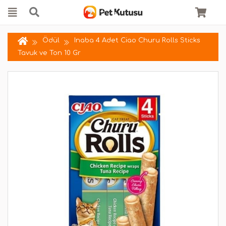
Ödül
Inaba 4 Adet Ciao Churu Rolls Sticks
Tavuk ve Ton 10 Gr