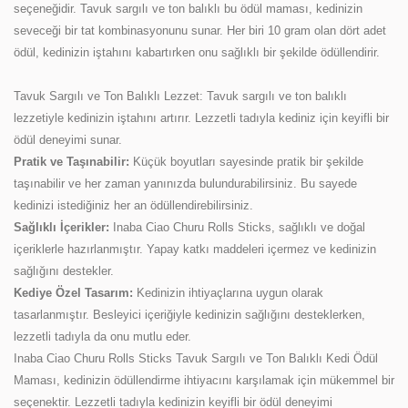
seçeneğidir. Tavuk sargılı ve ton balıklı bu ödül maması, kedinizin
seveceği bir tat kombinasyonunu sunar. Her biri 10 gram olan dört adet
ödül, kedinizin iştahını kabartırken onu sağlıklı bir şekilde ödüllendirir.
Tavuk Sargılı ve Ton Balıklı Lezzet: Tavuk sargılı ve ton balıklı
lezzetiyle kedinizin iştahını artırır. Lezzetli tadıyla kediniz için keyifli bir
ödül deneyimi sunar.
Pratik ve Taşınabilir:
Küçük boyutları sayesinde pratik bir şekilde
taşınabilir ve her zaman yanınızda bulundurabilirsiniz. Bu sayede
kedinizi istediğiniz her an ödüllendirebilirsiniz.
Sağlıklı İçerikler:
Inaba Ciao Churu Rolls Sticks, sağlıklı ve doğal
içeriklerle hazırlanmıştır. Yapay katkı maddeleri içermez ve kedinizin
sağlığını destekler.
Kediye Özel Tasarım:
Kedinizin ihtiyaçlarına uygun olarak
tasarlanmıştır. Besleyici içeriğiyle kedinizin sağlığını desteklerken,
lezzetli tadıyla da onu mutlu eder.
Inaba Ciao Churu Rolls Sticks Tavuk Sargılı ve Ton Balıklı Kedi Ödül
Maması, kedinizin ödüllendirme ihtiyacını karşılamak için mükemmel bir
seçenektir. Lezzetli tadıyla kedinizin keyifli bir ödül deneyimi