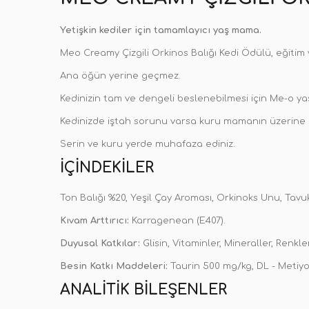
Yetişkin kediler için tamamlayıcı yaş mama.
Meo Creamy Çizgili Orkinos Balığı Kedi Ödülü, eğitim v
Ana öğün yerine geçmez.
Kedinizin tam ve dengeli beslenebilmesi için Me-o yaş
Kedinizde iştah sorunu varsa kuru mamanın üzerine dö
Serin ve kuru yerde muhafaza ediniz.
İÇINDEKILER
Ton Balığı %20, Yeşil Çay Aroması, Orkinoks Unu, Tavu
Kıvam Arttırıcı:
Karragenean (E407).
Duyusal Katkılar:
Glisin, Vitaminler, Mineraller, Renklen
Besin Katkı Maddeleri:
Taurin 500 mg/kg, DL - Metiyo
ANALITIK BILEŞENLER