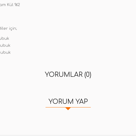
Ham Kül %2
ler için;
çubuk
çubuk
çubuk
YORUMLAR (0)
YORUM YAP