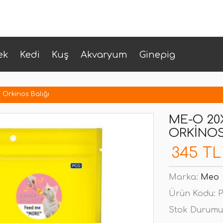
ek
Kedi
Kuş
Akvaryum
Ginepig
 Orkinos Balığı
ME-O 20
ORKINOS
345 TL
Marka:
Meo
Ürün Kodu:
P
Stok Durumu