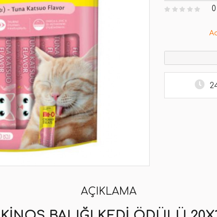
0
A
2
AÇIKLAMA
KINOS BALIĞI KEDI ÖDÜLÜ 20X