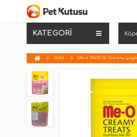
KATEGORİ
Köp
Ödül
Me-o 20x15 Gr Creamy Çizgili