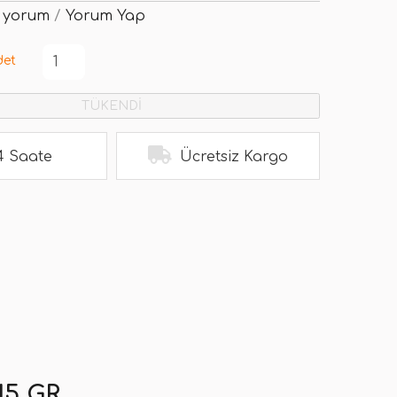
 yorum
/
Yorum Yap
det
TÜKENDİ
4 Saate
Ücretsiz Kargo
15 GR