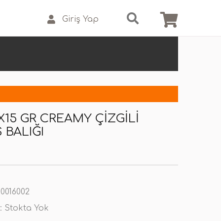
Giriş Yap
X15 GR CREAMY ÇIZGILI
 BALIĞI
0016002
:
Stokta Yok