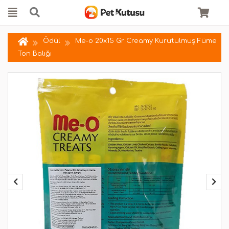
Ödül
Me-o 20x15 Gr Creamy Kurutulmuş Füme
Ton Balığı