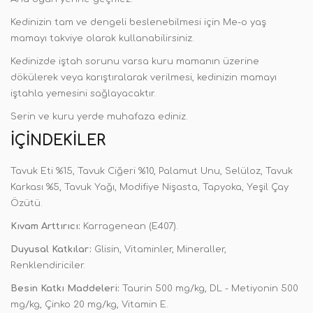
Kedinizin tam ve dengeli beslenebilmesi için Me-o yaş
mamayı takviye olarak kullanabilirsiniz.
Kedinizde iştah sorunu varsa kuru mamanın üzerine
dökülerek veya karıştıralarak verilmesi, kedinizin mamayı
iştahla yemesini sağlayacaktır.
Serin ve kuru yerde muhafaza ediniz.
İÇINDEKILER
Tavuk Eti %15, Tavuk Ciğeri %10, Palamut Unu, Selüloz, Tavuk
Karkası %5, Tavuk Yağı, Modifiye Nişasta, Tapyoka, Yeşil Çay
Özütü.
Kıvam Arttırıcı:
Karragenean (E407).
Duyusal Katkılar:
Glisin, Vitaminler, Mineraller,
Renklendiriciler.
Besin Katkı Maddeleri:
Taurin 500 mg/kg, DL - Metiyonin 500
mg/kg, Çinko 20 mg/kg, Vitamin E.