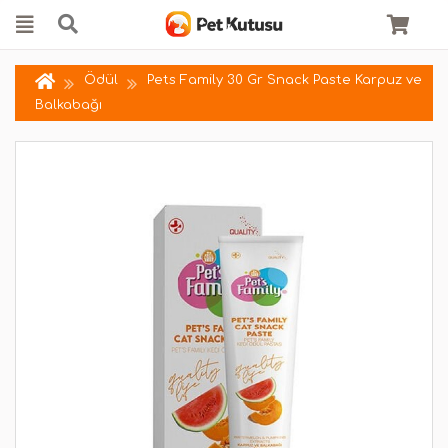
Ödül
Pets Family 30 Gr Snack Paste Karpuz ve
Balkabağı