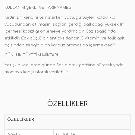
KULLANIM ŞEKLİ VE TARİFNAMESİ
Kedinizin kendini temizlerken yuttuğu tüyleri kolaylıkla
vücudundan atılmasını sağlar. içerdiği balkabağı yüksek lif
içermesi kabızlığı önlemeye yardımcıdır. Göz sağlığında
etkilidir. Çok güçlü bir antioksidandır. C vitamini ve folik asit
açısından zengin olan karpuz aromasıda içermektedir.
GÜNLÜK TÜKETİM MİKTARI
Yetişkin kedilerde günde 3gr. olarak patisine sürerek yada
mamaya kanştınlarak verilebilir.
ÖZELLIKLER
ÖZELLIKLER
Ağırlık
0 - 100 Gr