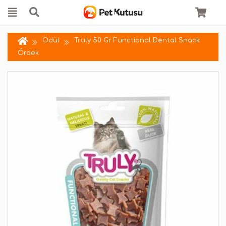
Ödül
Truly 50 Gr Functional Dental Snack
Ördek