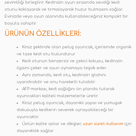
sevimliliği birleştirir. Kedinizin oyun sırasında sevdiği kedi
otunu koklayarak ve tırmalayarak huzur bulmasını sağlar
.
Evinizde veya oyun alanında kullanabileceğiniz kompakt bir
boyuta sahiptir.
ÜRÜNÜN ÖZELLIKLERI:
Kiraz şeklinde olan peluş oyuncak
,
içerisinde organik
ve taze kedi otu bulundurur.
Kedi otunun benzersiz ve çekici kokusu, kedinizin
ilgisini çeker ve oyun oynamaya teşvik eder.
Aynı zamanda, kedi otu
,
kedinizin iştahını
uyandırabilir ve onu hareketli tutabilir.
AFP markası, kedi sağlığını ön planda tutarak
oyuncakları kaliteli malzemelerle üretir.
Kiraz peluş oyuncak
,
dayanıklı yapısı ve yumuşak
dokusuyla kedilerin severek oynayabileceği bir
oyuncaktır.
Üstün kalite astar ve dikişler,
uzun süreli kullanım
için
dayanıklılık sağlar
.