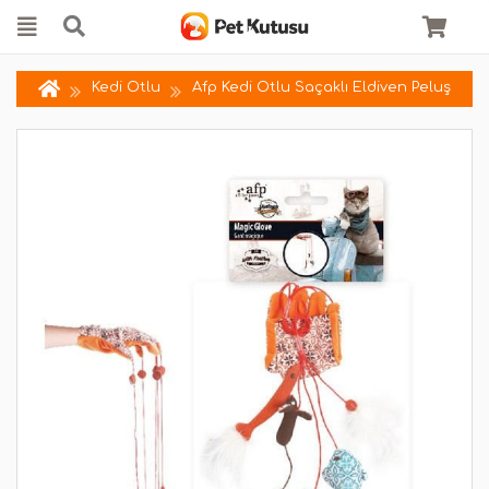
Kedi Otlu
Afp Kedi Otlu Saçaklı Eldiven Peluş