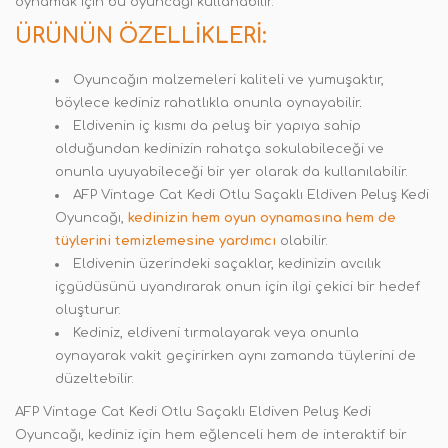
oynamak için bu oyuncağı kullanabilir.
ÜRÜNÜN ÖZELLIKLERI:
Oyuncağın malzemeleri kaliteli ve yumuşaktır,
böylece kediniz rahatlıkla onunla oynayabilir
.
Eldivenin iç kısmı da peluş bir yapıya sahip
olduğundan kedinizin rahatça sokulabileceği ve
onunla uyuyabileceği bir yer olarak da kullanılabilir.
AFP Vintage Cat Kedi Otlu Saçaklı Eldiven Peluş Kedi
Oyuncağı,
kedinizin hem oyun oynamasına hem de
tüylerini temizlemesine yardımcı
olabilir.
Eldivenin üzerindeki saçaklar, kedinizin avcılık
içgüdüsünü uyandırarak onun için ilgi çekici bir hedef
oluşturur.
Kediniz, eldiveni tırmalayarak veya onunla
oynayarak vakit geçirirken aynı zamanda tüylerini de
düzeltebilir.
AFP Vintage Cat Kedi Otlu Saçaklı Eldiven Peluş Kedi
Oyuncağı, kediniz için hem eğlenceli hem de interaktif bir