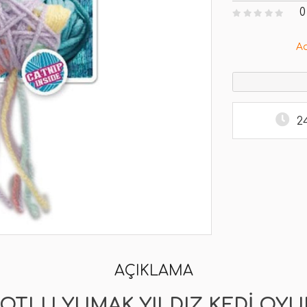
0
A
2
AÇIKLAMA
 OTLU YUMAK YILDIZ KEDI OY