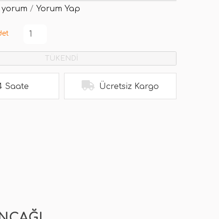
 yorum
/
Yorum Yap
det
TÜKENDİ
4 Saate
Ücretsiz Kargo
UNCAĞI