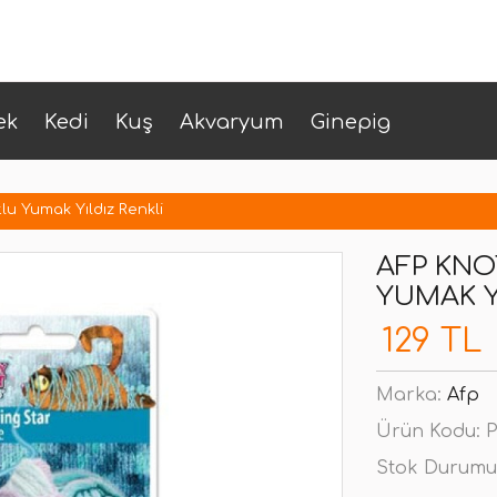
ek
Kedi
Kuş
Akvaryum
Ginepig
lu Yumak Yıldız Renkli
AFP KNO
YUMAK Y
129 TL
Marka:
Afp
Ürün Kodu:
P
Stok Durumu