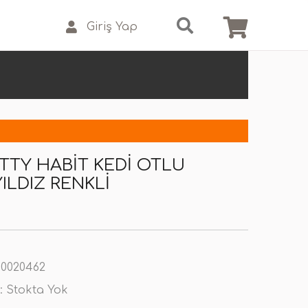
Giriş Yap
TTY HABIT KEDI OTLU
ILDIZ RENKLI
0020462
:
Stokta Yok