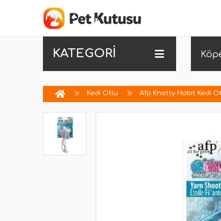
KATEGORİ
Köp
Kedi Otlu
Afp Knotty Habit Kedi Ot