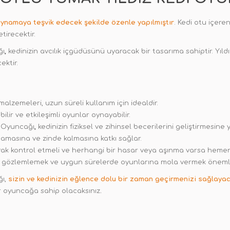
 oynamaya teşvik edecek şekilde özenle yapılmıştır
. Kedi otu içere
tirecektir.
ğı
,
kedinizin avcılık içgüdüsünü uyaracak bir tasarıma sahiptir. Yıldı
ektir.
zemeleri, uzun süreli kullanım için idealdir.
ilir ve etkileşimli oyunlar oynayabilir.
i Oyuncağı
,
kedinizin fiziksel ve zihinsel becerilerini geliştirmesine 
camasına ve zinde kalmasına katkı sağlar.
arak kontrol etmeli ve herhangi bir hasar veya aşınma varsa hemen 
ı gözlemlemek ve uygun sürelerde oyunlarına mola vermek önemli
ğı,
sizin ve kedinizin eğlence dolu bir zaman geçirmenizi sağlayac
r oyuncağa sahip olacaksınız
.