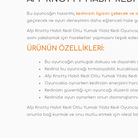
Bu oyuncağın tasarımı
,
kedinizin ilgisini çekecek ve
geçirecek ve oyun deneyimini daha eğlenceli hale ge
Afp Knotty Habit Kedi Otlu Yumak Yıldız Kedi Oyunca
avını yakalamak için hareketler yapmasını teşvik edec
ÜRÜNÜN ÖZELLIKLERI:
Bu oyuncağın yumuşak dokusu ve dayanıklı mal
Kediniz bu oyuncağı tırmalayabilir, kucaklayab
Afp Knotty Habit Kedi Otlu Yumak Yıldız Ked
Oyuncakla oynarken kedinizin enerjisini har
Kedinizin güvenliği için oyuncağı düzenli ol
Kedinizle oyun oynarken onun davranışların
Afp Knotty Habit Kedi Otlu Yumak Yıldız Kedi Oyunca
onunla bağ kurmak ve onu mutlu etmek için ideal bi