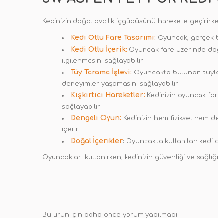
Kedinizin doğal avcılık içgüdüsünü harekete geçirirken
Kedi Otlu Fare Tasarımı:
Oyuncak, gerçek bir
Kedi Otlu İçerik:
Oyuncak fare üzerinde doğal
ilgilenmesini sağlayabilir.
Tüy Tarama İşlevi:
Oyuncakta bulunan tüyler, 
deneyimler yaşamasını sağlayabilir.
Kışkırtıcı Hareketler:
Kedinizin oyuncak fare
sağlayabilir.
Dengeli Oyun:
Kedinizin hem fiziksel hem de
içerir.
Doğal İçerikler
:
Oyuncakta kullanılan kedi ot
Oyuncakları kullanırken, kedinizin güvenliği ve sağlığı 
Bu ürün için daha önce yorum yapılmadı.