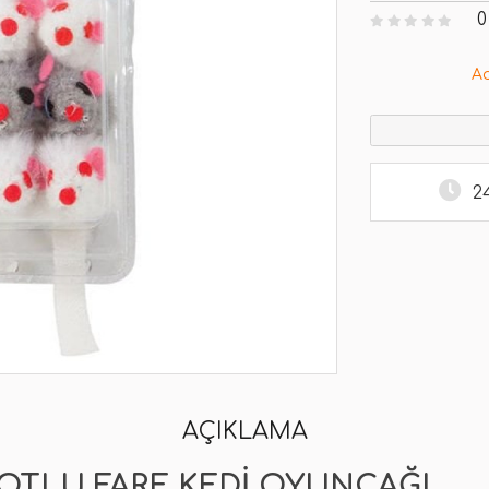
0
A
2
AÇIKLAMA
 OTLU FARE KEDI OYUNCAĞI