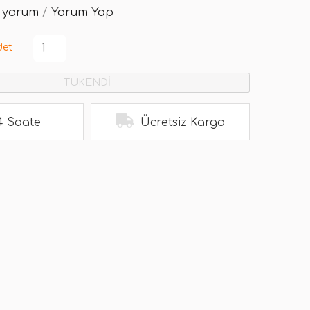
 yorum
/
Yorum Yap
det
TÜKENDİ
4 Saate
Ücretsiz Kargo