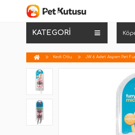
KATEGORİ
Köp
Kedi Otlu
JW 6 Adet Aspen Pet Fur