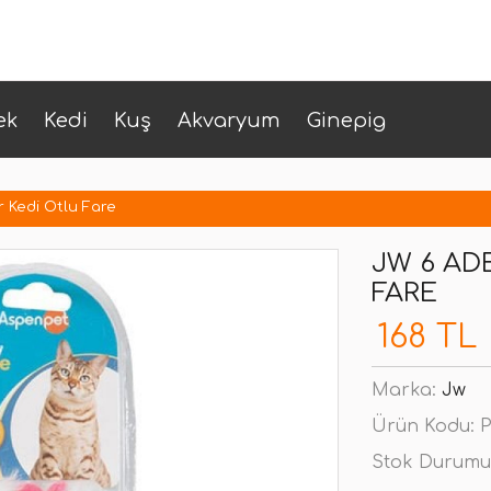
ek
Kedi
Kuş
Akvaryum
Ginepig
 Kedi Otlu Fare
JW 6 AD
FARE
168 TL
Marka:
Jw
Ürün Kodu:
P
Stok Durumu