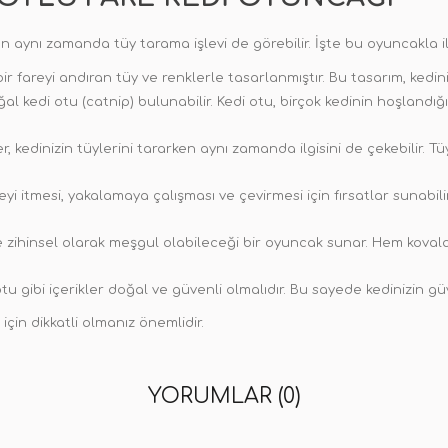
 aynı zamanda tüy tarama işlevi de görebilir. İşte bu oyuncakla ilgi
 fareyi andıran tüy ve renklerle tasarlanmıştır. Bu tasarım, kedini
 kedi otu (catnip) bulunabilir. Kedi otu, birçok kedinin hoşlandığı
kedinizin tüylerini tararken aynı zamanda ilgisini de çekebilir. Tüy
yi itmesi, yakalamaya çalışması ve çevirmesi için fırsatlar sunabilir
 zihinsel olarak meşgul olabileceği bir oyuncak sunar. Hem kovalama
u gibi içerikler doğal ve güvenli olmalıdır. Bu sayede kedinizin gü
için dikkatli olmanız önemlidir.
YORUMLAR (0)