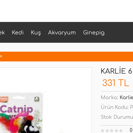
ek
Kedi
Kuş
Akvaryum
Ginepig
re
KARLIE 6
331 TL
Marka:
Karli
Ürün Kodu:
P
Stok Durumu
0