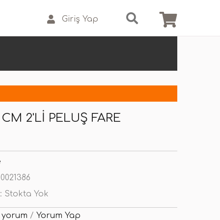
Giriş Yap
 CM 2'LI PELUŞ FARE
e
0021386
:
Stokta Yok
 yorum
/
Yorum Yap