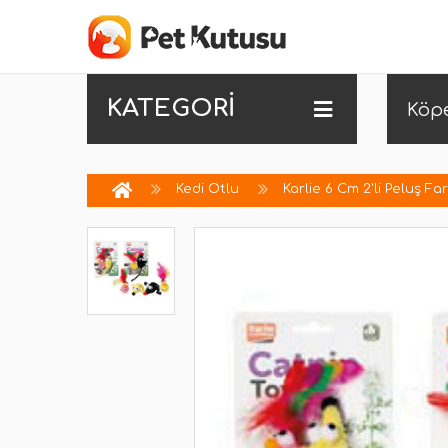
KATEGORİ
Köp
Kedi Otlu
Karlie 6 Cm 2'li Peluş Fa