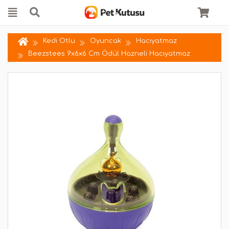
Kedi Otlu
Oyuncak
Hacıyatmaz
Beezstees 9x6x6 Cm Ödül Hazneli Hacıyatmaz