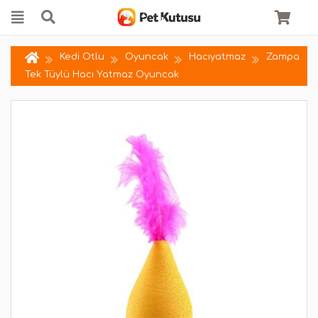
Kedi Otlu
Oyuncak
Hacıyatmaz
Zampa
Tek Tüylü Hacı Yatmaz Oyuncak