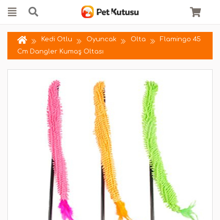
Kedi Otlu
Oyuncak
Olta
Flamingo 45
Cm Dangler Kumaş Oltası