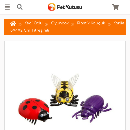
Kedi Otlu
Oyuncak
Plastik Kauçuk
Karlie
5X4X2 Cm Titreşimli