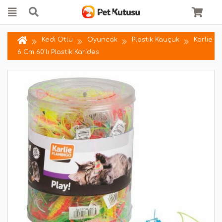
Kedi Otlu
Oyuncak
Plastik Kauçuk
Karlie
6 Cm 60'lı Plastik Karides