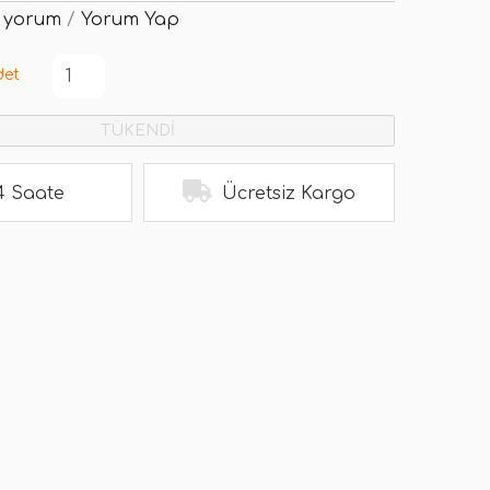
 yorum
/
Yorum Yap
det
TÜKENDİ
4 Saate
Ücretsiz Kargo