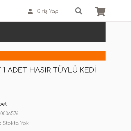
Giriş Yap
 1 ADET HASIR TÜYLÜ KEDI
pet
0006576
:
Stokta Yok