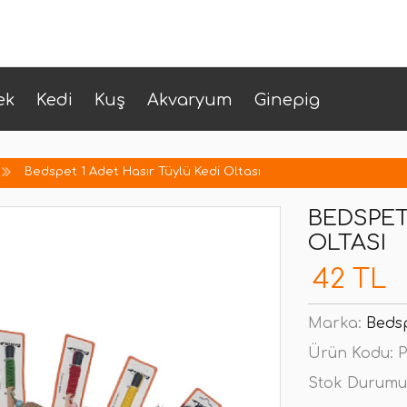
ek
Kedi
Kuş
Akvaryum
Ginepig
Bedspet 1 Adet Hasır Tüylü Kedi Oltası
BEDSPET
OLTASI
42 TL
Marka:
Beds
Ürün Kodu:
P
Stok Durumu