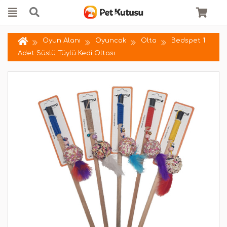
Oyun Alanı
Oyuncak
Olta
Bedspet 1
Adet Süslü Tüylü Kedi Oltası