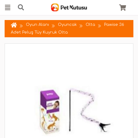
Oyun Alanı
Oyuncak
Olta
Pawise 36
Adet Peluş Tüy Kuyruk Olta