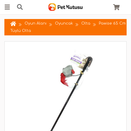
Oyun Alanı
Oyuncak
Olta
Pawise 65 Cm
Tüylü Olta