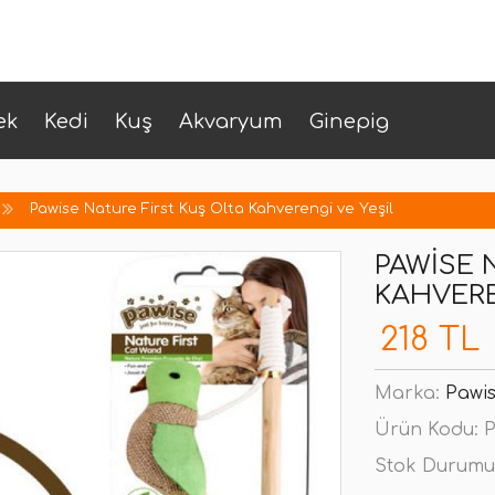
ek
Kedi
Kuş
Akvaryum
Ginepig
Pawise Nature First Kuş Olta Kahverengi ve Yeşil
PAWISE 
KAHVERE
218 TL
Marka:
Pawi
Ürün Kodu:
P
Stok Durumu