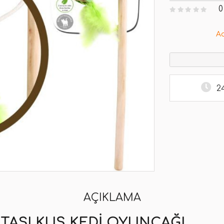
0
A
2
AÇIKLAMA
LTASI KUŞ KEDI OYUNCAĞI