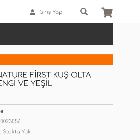
Giriş Yap
NATURE FIRST KUŞ OLTA
NGI VE YEŞIL
se
0023056
:
Stokta Yok