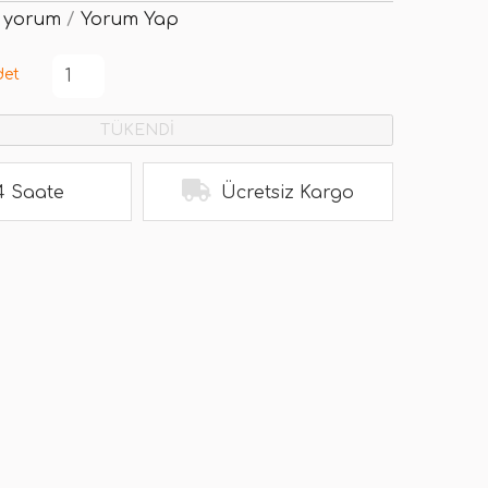
 yorum
/
Yorum Yap
det
TÜKENDİ
4 Saate
Ücretsiz Kargo