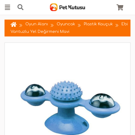
Oyun Alanı
Oyuncak
Plastik Kauçuk
Ebi
Vantuzlu Yel Değirmeni Mavi