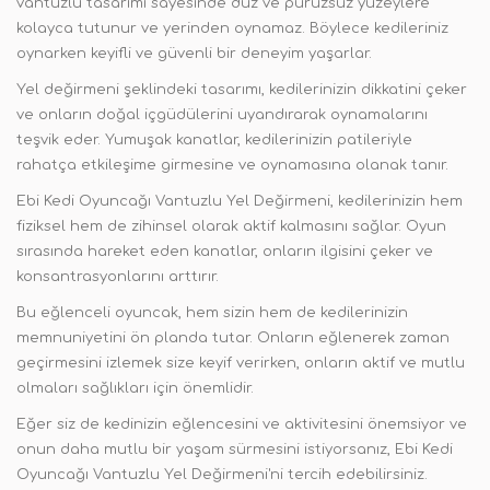
vantuzlu tasarımı sayesinde düz ve pürüzsüz yüzeylere
kolayca tutunur ve yerinden oynamaz. Böylece kedileriniz
oynarken keyifli ve güvenli bir deneyim yaşarlar.
Yel değirmeni şeklindeki tasarımı, kedilerinizin dikkatini çeker
ve onların doğal içgüdülerini uyandırarak oynamalarını
teşvik eder. Yumuşak kanatlar, kedilerinizin patileriyle
rahatça etkileşime girmesine ve oynamasına olanak tanır.
Ebi Kedi Oyuncağı Vantuzlu Yel Değirmeni, kedilerinizin hem
fiziksel hem de zihinsel olarak aktif kalmasını sağlar. Oyun
sırasında hareket eden kanatlar, onların ilgisini çeker ve
konsantrasyonlarını arttırır.
Bu eğlenceli oyuncak, hem sizin hem de kedilerinizin
memnuniyetini ön planda tutar. Onların eğlenerek zaman
geçirmesini izlemek size keyif verirken, onların aktif ve mutlu
olmaları sağlıkları için önemlidir.
Eğer siz de kedinizin eğlencesini ve aktivitesini önemsiyor ve
onun daha mutlu bir yaşam sürmesini istiyorsanız, Ebi Kedi
Oyuncağı Vantuzlu Yel Değirmeni'ni tercih edebilirsiniz.