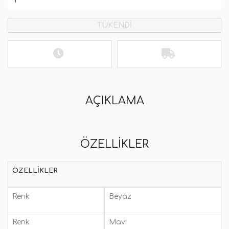
TÜKENDİ
AÇIKLAMA
ÖZELLIKLER
ÖZELLIKLER
Renk
Beyaz
Renk
Mavi