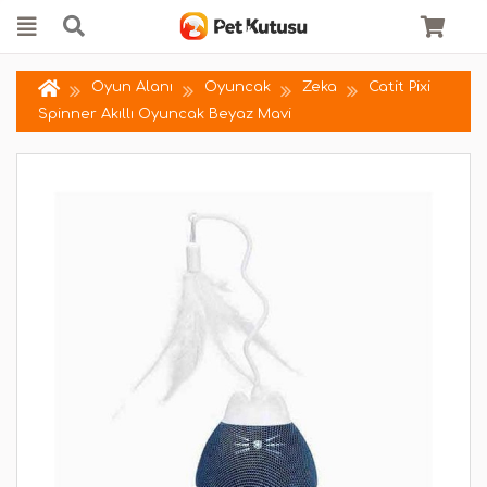
Oyun Alanı
Oyuncak
Zeka
Catit Pixi
Spinner Akıllı Oyuncak Beyaz Mavi