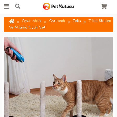
Oyun Alanı
Oyuncak
Zeka
Trixie Slalom
Ve Atlama Oyun Seti