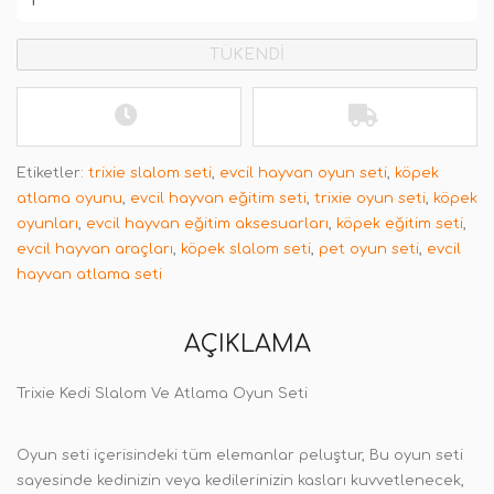
TÜKENDİ
Etiketler:
trixie slalom seti
,
evcil hayvan oyun seti
,
köpek
atlama oyunu
,
evcil hayvan eğitim seti
,
trixie oyun seti
,
köpek
oyunları
,
evcil hayvan eğitim aksesuarları
,
köpek eğitim seti
,
evcil hayvan araçları
,
köpek slalom seti
,
pet oyun seti
,
evcil
hayvan atlama seti
AÇIKLAMA
Trixie Kedi Slalom Ve Atlama Oyun Seti
Oyun seti içerisindeki tüm elemanlar peluştur, Bu oyun seti
sayesinde kedinizin veya kedilerinizin kasları kuvvetlenecek,