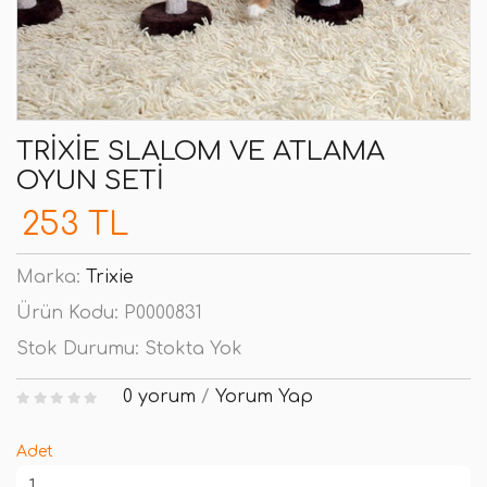
TRIXIE SLALOM VE ATLAMA
OYUN SETI
253 TL
Marka:
Trixie
Ürün Kodu:
P0000831
Stok Durumu:
Stokta Yok
0 yorum
/
Yorum Yap
Adet