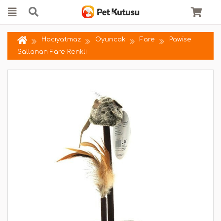
Hacıyatmaz
Oyuncak
Fare
Pawise
Sallanan Fare Renkli