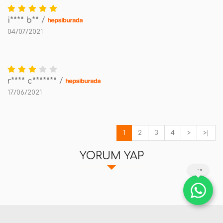
i**** b**
/
04/07/2021
r**** c*******
/
17/06/2021
1
2
3
4
>
>|
YORUM YAP