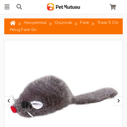
Hacıyatmaz
Oyuncak
Fare
Trixie 5 Cm
Peluş Fare Gri