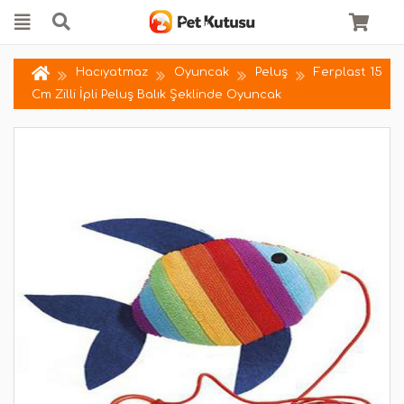
Hacıyatmaz
Oyuncak
Peluş
Ferplast 15
Cm Zilli İpli Peluş Balık Şeklinde Oyuncak