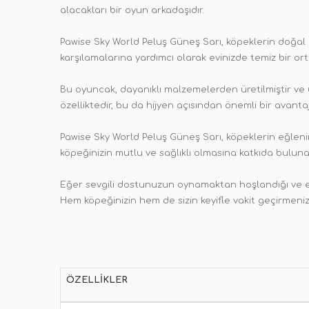
alacakları bir oyun arkadaşıdır.
Pawise Sky World Peluş Güneş Sarı, köpeklerin doğal i
karşılamalarına yardımcı olarak evinizde temiz bir or
Bu oyuncak, dayanıklı malzemelerden üretilmiştir ve 
özelliktedir, bu da hijyen açısından önemli bir avantaj
Pawise Sky World Peluş Güneş Sarı, köpeklerin eğlenir
köpeğinizin mutlu ve sağlıklı olmasına katkıda bulunabi
Eğer sevgili dostunuzun oynamaktan hoşlandığı ve ene
Hem köpeğinizin hem de sizin keyifle vakit geçirmenizi
ÖZELLIKLER