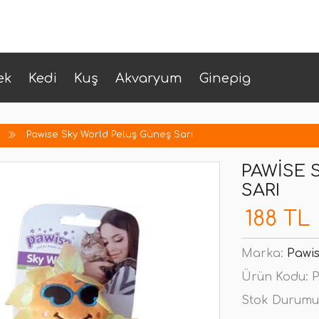
ek
Kedi
Kuş
Akvaryum
Ginepig
Pawise Sky World Peluş Güneş Sarı
PAWISE 
SARI
188 TL
Marka:
Pawi
Ürün Kodu:
P
Stok Durumu