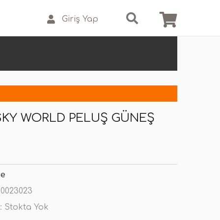
Giriş Yap
SKY WORLD PELUŞ GÜNEŞ
se
0023023
:
Stokta Yok