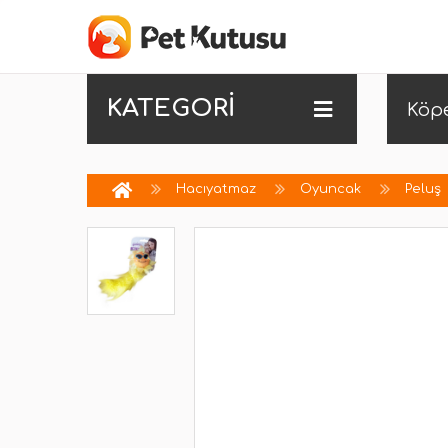
KATEGORİ
Köp
Hacıyatmaz
Oyuncak
Peluş