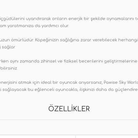
çgüdülerini uyandırarak onların enerjik bir şekilde oynamalarını 
tam yaratmanıza da yardımcı olur.
uzun ömürlüdür. Köpeğinizin sağlığına zarar verebilecek herhangi 
 sağlar.
ken aynı zamanda zihinsel ve fiziksel becerilerini geliştirmelerine
lirsiniz.
rjisini atmak için ideal bir oyuncak arıyorsanız, Pawise Sky World
 sağlayacak bu eğlenceli oyuncakla, ilişkinizi daha da güçlendirebi
ÖZELLIKLER