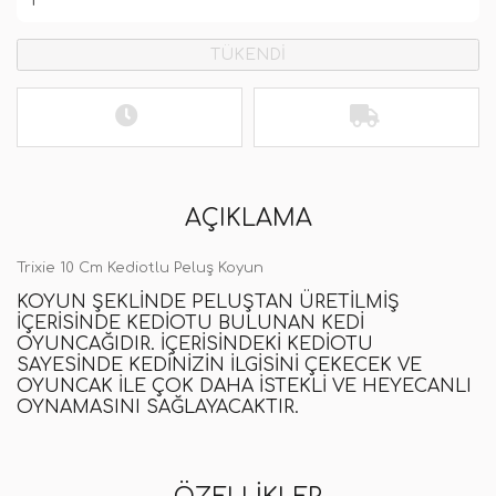
TÜKENDİ
AÇIKLAMA
Trixie 10 Cm Kediotlu Peluş Koyun
KOYUN ŞEKLINDE PELUŞTAN ÜRETILMIŞ
IÇERISINDE KEDIOTU BULUNAN KEDI
OYUNCAĞIDIR. İÇERISINDEKI KEDIOTU
SAYESINDE KEDINIZIN ILGISINI ÇEKECEK VE
OYUNCAK ILE ÇOK DAHA ISTEKLI VE HEYECANLI
OYNAMASINI SAĞLAYACAKTIR.