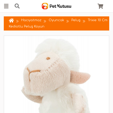
Hacıyatmaz
Oyuncak
Peluş
Trixie 10 Cm
Kediotlu Peluş Koyun