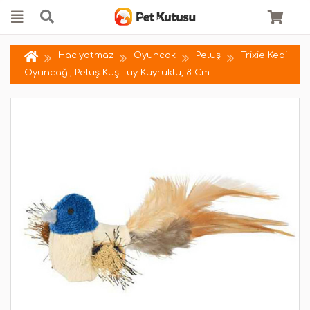
Hacıyatmaz
Oyuncak
Peluş
Trixie Kedi
Oyuncağı, Peluş Kuş Tüy Kuyruklu, 8 Cm