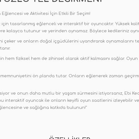
ğlencesi ve Aktivitesi İçin Etkili Bir Seçim!
için tasarlanmış eğlenceli ve interaktif bir oyuncaktır. Yüksek kal
e kolayca tutunur ve yerinden oynamaz. Böylece kedileriniz oynark
tini çeker ve onların doğal içgüdülerini uyandırarak oynamalarını te
anır.
n hem fiziksel hem de zihinsel olarak aktif kalmasını sağlar. Oyun 
 memnuniyetini ön planda tutar. Onların eğlenerek zaman geçirmesin
msiyor ve onun daha mutlu bir yaşam sürmesini istiyorsanız, Ebi Ke
u interaktif oyuncak ile onların keyifli oyun saatlerini izleyebilir 
ğlencesine ve sağlığına katkıda bulunun!"