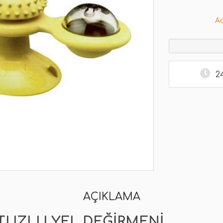
A
2
AÇIKLAMA
NTUZLU YEL DEĞIRMENI