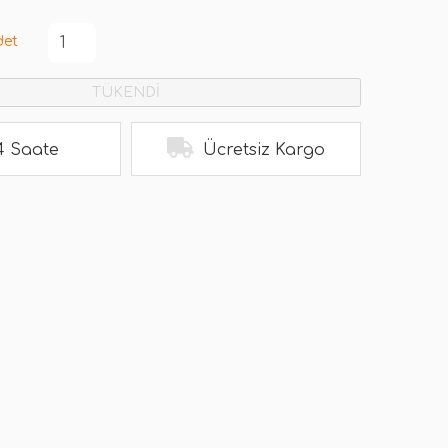
det
TÜKENDİ
4 Saate
Ücretsiz Kargo