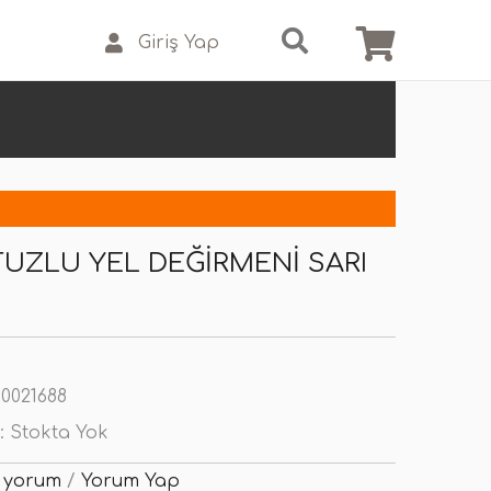
Giriş Yap
TUZLU YEL DEĞIRMENI SARI
0021688
:
Stokta Yok
 yorum
/
Yorum Yap