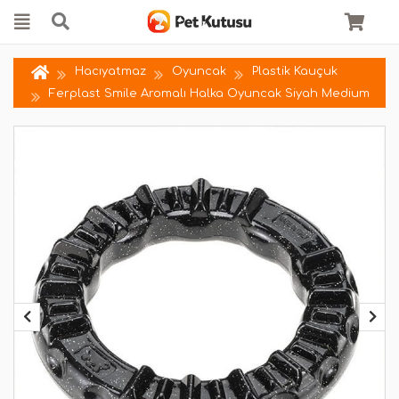
Hacıyatmaz
Oyuncak
Plastik Kauçuk
Ferplast Smile Aromalı Halka Oyuncak Siyah Medium