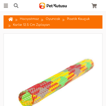
Hacıyatmaz
Oyuncak
Plastik Kauçuk
Karlie 12.5 Cm Zıplayan