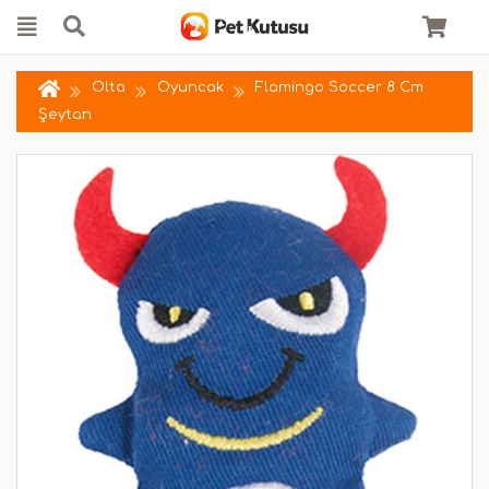
Olta
Oyuncak
Flamingo Soccer 8 Cm
Şeytan