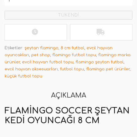
TÜKENDİ
Etiketler:
şeytan flamingo
,
8 cm futbol
,
evcil hayvan
oyuncakları
,
pet shop
,
flamingo futbol topu
,
flamingo marka
ürünler
,
evcil hayvan futbol topu
,
flamingo şeytan futbol
,
evcil hayvan aksesuarları
,
futbol topu
,
flamingo pet ürünler
,
küçük futbol topu
AÇIKLAMA
FLAMINGO SOCCER ŞEYTAN
KEDI OYUNCAĞI 8 CM